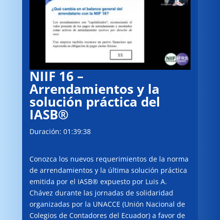
NIIF 16 –
Arrendamientos y la
solución práctica del
IASB®
Duración: 01:39:38
Conozca los nuevos requerimientos de la norma
de arrendamientos y la última solución práctica
emitida por el IASB® expuesto por Luis A.
Chávez durante las jornadas de solidaridad
organizadas por la UNACCE (Unión Nacional de
Colegios de Contadores del Ecuador) a favor de