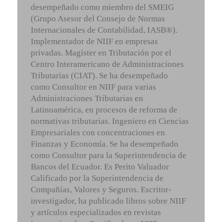
desempeñado como miembro del SMEIG
(Grupo Asesor del Consejo de Normas
Internacionales de Contabilidad, IASB®).
Implementador de NIIF en empresas
privadas. Magíster en Tributación por el
Centro Interamericano de Administraciones
Tributarias (CIAT). Se ha desempeñado
como Consultor en NIIF para varias
Administraciones Tributarias en
Latinoamérica, en procesos de reforma de
normativas tributarias. Ingeniero en Ciencias
Empresariales con concentraciones en
Finanzas y Economía. Se ha desempeñado
como Consultor para la Superintendencia de
Bancos del Ecuador. Es Perito Valuador
Calificado por la Superintendencia de
Compañías, Valores y Seguros. Escritor-
investigador, ha publicado libros sobre NIIF
y artículos especializados en revistas