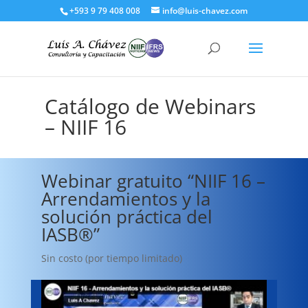
+593 9 79 408 008
info@luis-chavez.com
Catálogo de Webinars
– NIIF 16
Webinar gratuito “NIIF 16 –
Arrendamientos y la
solución práctica del
IASB®”
Sin costo (por tiempo limitado)