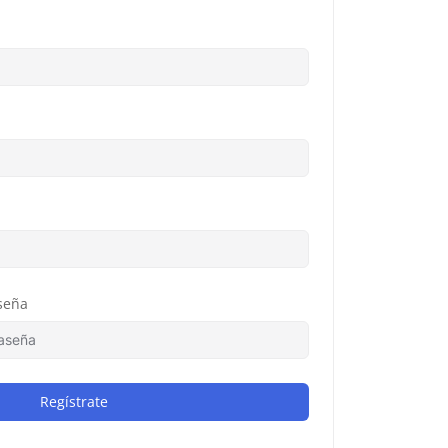
seña
Regístrate